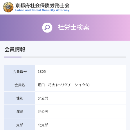
社労士検索
会員情報
会員番号
1805
会員名
堀口 将太 (ホリグチ ショウタ)
性別
非公開
年齢
非公開
支部
北支部