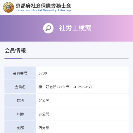
社労士検索
会員情報
会員番号
0790
会員名
桂 好志郎 (カツラ コウシロウ)
性別
非公開
年齢
非公開
支部
西支部